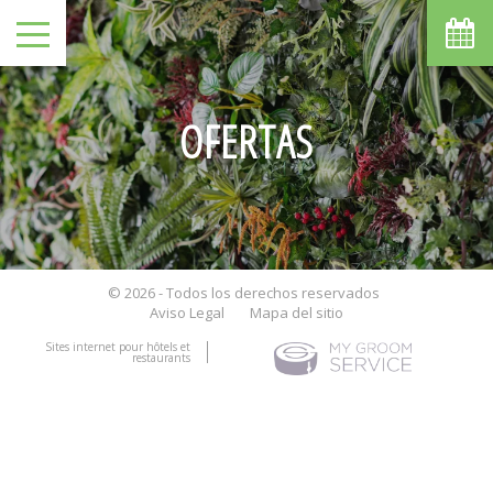
OFERTAS
© 2026 - Todos los derechos reservados
Aviso Legal
Mapa del sitio
Sites internet pour hôtels et
restaurants
NO HAY DESCUENTOS
DISPONIBLES