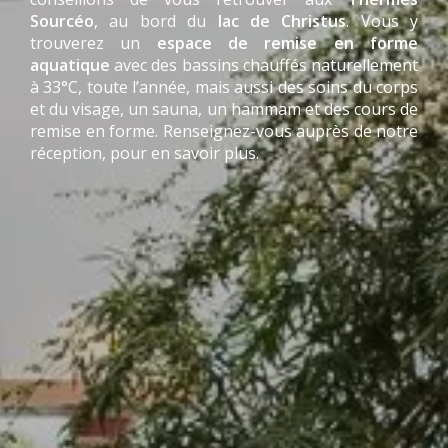
Sourcéo
, au bord du
lac de Christus
. Vous y
trouverez un
espace de remise en forme
aquatique
avec des bassins chauffés naturellement
à 33°C, toute l’année, mais aussi des soins du corps
et du visage, un sauna, un hammam et des cours de
remise en forme. Renseignez-vous auprès de notre
réception, pour en savoir plus.