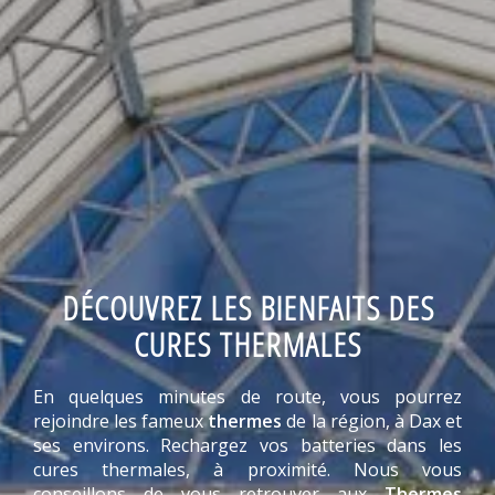
DÉCOUVREZ LES BIENFAITS DES
CURES THERMALES
En quelques minutes de route, vous pourrez
rejoindre les fameux
thermes
de la région, à Dax et
ses environs. Rechargez vos batteries dans les
cures thermales, à proximité. Nous vous
conseillons de vous retrouver aux
Thermes